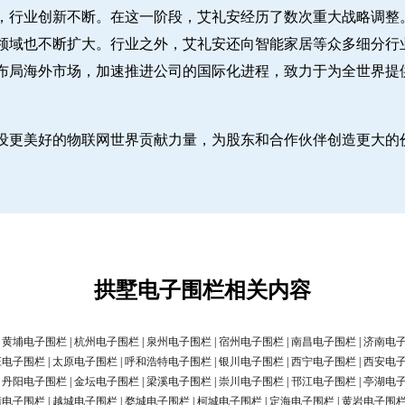
，行业创新不断。在这一阶段，艾礼安经历了数次重大战略调整
领域也不断扩大。行业之外，艾礼安还向智能家居等众多细分行
布局海外市场，加速推进公司的国际化进程，致力于为全世界提
设更美好的物联网世界贡献力量，为股东和合作伙伴创造更大的
拱墅电子围栏相关内容
|
黄埔电子围栏
|
杭州电子围栏
|
泉州电子围栏
|
宿州电子围栏
|
南昌电子围栏
|
济南电
庄电子围栏
|
太原电子围栏
|
呼和浩特电子围栏
|
银川电子围栏
|
西宁电子围栏
|
西安电
|
丹阳电子围栏
|
金坛电子围栏
|
梁溪电子围栏
|
崇川电子围栏
|
邗江电子围栏
|
亭湖电
清电子围栏
|
越城电子围栏
|
婺城电子围栏
|
柯城电子围栏
|
定海电子围栏
|
黄岩电子围