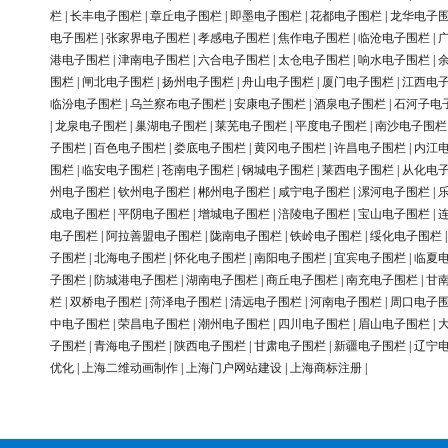
栏
|
长丰电子围栏
|
章丘电子围栏
|
即墨电子围栏
|
花都电子围栏
|
龙华电子
电子围栏
|
张家界电子围栏
|
孝感电子围栏
|
焦作电子围栏
|
临沧电子围栏
|
港电子围栏
|
津南电子围栏
|
六合电子围栏
|
太仓电子围栏
|
响水电子围栏
|
围栏
|
闸北电子围栏
|
扬州电子围栏
|
舟山电子围栏
|
厦门电子围栏
|
江西电
临汾电子围栏
|
乌兰察布电子围栏
|
安康电子围栏
|
酒泉电子围栏
|
石河子电
|
龙泉电子围栏
|
巢湖电子围栏
|
莱芜电子围栏
|
平度电子围栏
|
南沙电子围栏
子围栏
|
百色电子围栏
|
娄底电子围栏
|
黄冈电子围栏
|
许昌电子围栏
|
内江
围栏
|
临安电子围栏
|
苍南电子围栏
|
钢城电子围栏
|
莱西电子围栏
|
从化电
州电子围栏
|
钦州电子围栏
|
郴州电子围栏
|
咸宁电子围栏
|
漯河电子围栏
|
成电子围栏
|
平阴电子围栏
|
增城电子围栏
|
涪陵电子围栏
|
宝山电子围栏
|
电子围栏
|
阿拉善盟电子围栏
|
陇南电子围栏
|
铁岭电子围栏
|
绥化电子围栏
子围栏
|
北海电子围栏
|
怀化电子围栏
|
南阳电子围栏
|
宜宾电子围栏
|
临夏
子围栏
|
防城港电子围栏
|
湖南电子围栏
|
商丘电子围栏
|
南充电子围栏
|
甘
栏
|
双桥电子围栏
|
菏泽电子围栏
|
清远电子围栏
|
河南电子围栏
|
周口电子
中电子围栏
|
荣昌电子围栏
|
潮州电子围栏
|
四川电子围栏
|
眉山电子围栏
|
子围栏
|
青海电子围栏
|
陕西电子围栏
|
甘肃电子围栏
|
新疆电子围栏
|
辽宁
优化
|
上海二维动画制作
|
上海门户网站建设
|
上海商标注册
|