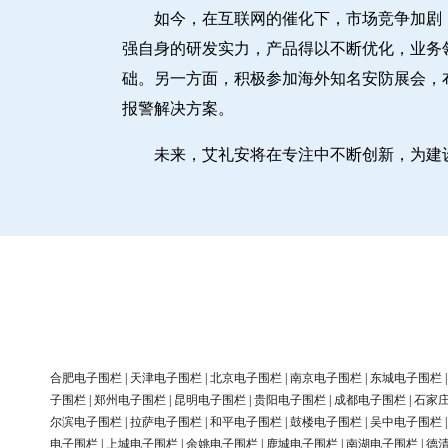
如今，在互联网的催化下，市场竞争加剧
强自身的研发实力，产品得以不断优化，业务
础。另一方面，积极参加海外知名安防展会，
报警解决方案。
未来，艾礼安将在专注中不断创新，为建
合肥电子围栏
|
天津电子围栏
|
北京电子围栏
|
南京电子围栏
|
东城电子围栏
子围栏
|
郑州电子围栏
|
昆明电子围栏
|
贵阳电子围栏
|
成都电子围栏
|
石家
尔滨电子围栏
|
拉萨电子围栏
|
和平电子围栏
|
鼓楼电子围栏
|
吴中电子围栏
电子围栏
|
上城电子围栏
|
余姚电子围栏
|
鹿城电子围栏
|
南湖电子围栏
|
德