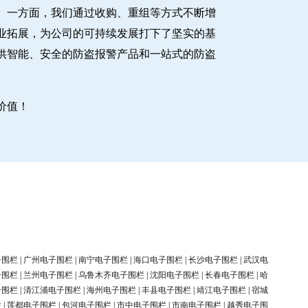
。一方面，我们通过收购、重组等方式不断增
业拓展，为公司的可持续发展打下了坚实的基
供智能、安全的防盗报警产品和一站式的防盗
价值！
子围栏
|
广州电子围栏
|
南宁电子围栏
|
海口电子围栏
|
长沙电子围栏
|
武汉电
子围栏
|
兰州电子围栏
|
乌鲁木齐电子围栏
|
沈阳电子围栏
|
长春电子围栏
|
哈
子围栏
|
清江浦电子围栏
|
海州电子围栏
|
丰县电子围栏
|
靖江电子围栏
|
宿城
栏
|
莲都电子围栏
|
包河电子围栏
|
市中电子围栏
|
市南电子围栏
|
越秀电子围