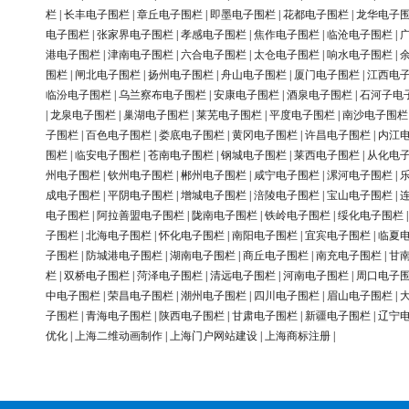
栏
|
长丰电子围栏
|
章丘电子围栏
|
即墨电子围栏
|
花都电子围栏
|
龙华电子
电子围栏
|
张家界电子围栏
|
孝感电子围栏
|
焦作电子围栏
|
临沧电子围栏
|
港电子围栏
|
津南电子围栏
|
六合电子围栏
|
太仓电子围栏
|
响水电子围栏
|
围栏
|
闸北电子围栏
|
扬州电子围栏
|
舟山电子围栏
|
厦门电子围栏
|
江西电
临汾电子围栏
|
乌兰察布电子围栏
|
安康电子围栏
|
酒泉电子围栏
|
石河子电
|
龙泉电子围栏
|
巢湖电子围栏
|
莱芜电子围栏
|
平度电子围栏
|
南沙电子围栏
子围栏
|
百色电子围栏
|
娄底电子围栏
|
黄冈电子围栏
|
许昌电子围栏
|
内江
围栏
|
临安电子围栏
|
苍南电子围栏
|
钢城电子围栏
|
莱西电子围栏
|
从化电
州电子围栏
|
钦州电子围栏
|
郴州电子围栏
|
咸宁电子围栏
|
漯河电子围栏
|
成电子围栏
|
平阴电子围栏
|
增城电子围栏
|
涪陵电子围栏
|
宝山电子围栏
|
电子围栏
|
阿拉善盟电子围栏
|
陇南电子围栏
|
铁岭电子围栏
|
绥化电子围栏
子围栏
|
北海电子围栏
|
怀化电子围栏
|
南阳电子围栏
|
宜宾电子围栏
|
临夏
子围栏
|
防城港电子围栏
|
湖南电子围栏
|
商丘电子围栏
|
南充电子围栏
|
甘
栏
|
双桥电子围栏
|
菏泽电子围栏
|
清远电子围栏
|
河南电子围栏
|
周口电子
中电子围栏
|
荣昌电子围栏
|
潮州电子围栏
|
四川电子围栏
|
眉山电子围栏
|
子围栏
|
青海电子围栏
|
陕西电子围栏
|
甘肃电子围栏
|
新疆电子围栏
|
辽宁
优化
|
上海二维动画制作
|
上海门户网站建设
|
上海商标注册
|