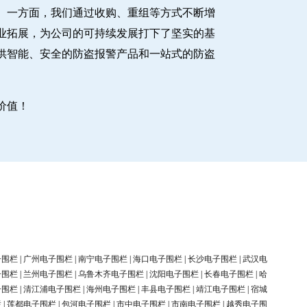
。一方面，我们通过收购、重组等方式不断增
业拓展，为公司的可持续发展打下了坚实的基
供智能、安全的防盗报警产品和一站式的防盗
价值！
子围栏
|
广州电子围栏
|
南宁电子围栏
|
海口电子围栏
|
长沙电子围栏
|
武汉电
子围栏
|
兰州电子围栏
|
乌鲁木齐电子围栏
|
沈阳电子围栏
|
长春电子围栏
|
哈
子围栏
|
清江浦电子围栏
|
海州电子围栏
|
丰县电子围栏
|
靖江电子围栏
|
宿城
栏
|
莲都电子围栏
|
包河电子围栏
|
市中电子围栏
|
市南电子围栏
|
越秀电子围