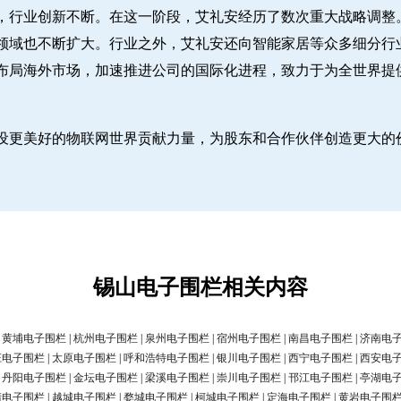
，行业创新不断。在这一阶段，艾礼安经历了数次重大战略调整
领域也不断扩大。行业之外，艾礼安还向智能家居等众多细分行
布局海外市场，加速推进公司的国际化进程，致力于为全世界提
设更美好的物联网世界贡献力量，为股东和合作伙伴创造更大的
锡山电子围栏相关内容
|
黄埔电子围栏
|
杭州电子围栏
|
泉州电子围栏
|
宿州电子围栏
|
南昌电子围栏
|
济南电
庄电子围栏
|
太原电子围栏
|
呼和浩特电子围栏
|
银川电子围栏
|
西宁电子围栏
|
西安电
|
丹阳电子围栏
|
金坛电子围栏
|
梁溪电子围栏
|
崇川电子围栏
|
邗江电子围栏
|
亭湖电
清电子围栏
|
越城电子围栏
|
婺城电子围栏
|
柯城电子围栏
|
定海电子围栏
|
黄岩电子围