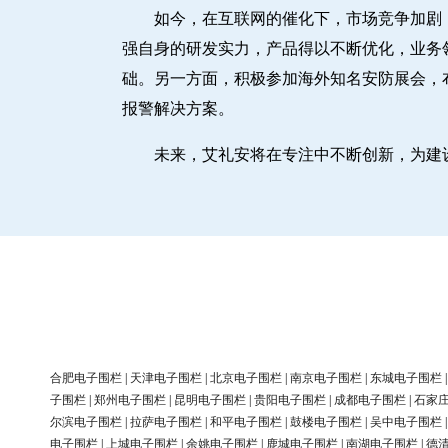
如今，在互联网的催化下，市场竞争加剧
强自身的研发实力，产品得以不断优化，业务
础。另一方面，积极参加海外知名安防展会，
报警解决方案。
未来，艾礼安将在专注中不断创新，为建
合肥电子围栏
|
天津电子围栏
|
北京电子围栏
|
南京电子围栏
|
东城电子围栏
子围栏
|
郑州电子围栏
|
昆明电子围栏
|
贵阳电子围栏
|
成都电子围栏
|
石家
尔滨电子围栏
|
拉萨电子围栏
|
和平电子围栏
|
鼓楼电子围栏
|
吴中电子围栏
电子围栏
|
上城电子围栏
|
余姚电子围栏
|
鹿城电子围栏
|
南湖电子围栏
|
德