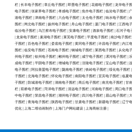
栏
|
长丰电子围栏
|
章丘电子围栏
|
即墨电子围栏
|
花都电子围栏
|
龙华电子
电子围栏
|
张家界电子围栏
|
孝感电子围栏
|
焦作电子围栏
|
临沧电子围栏
|
港电子围栏
|
津南电子围栏
|
六合电子围栏
|
太仓电子围栏
|
响水电子围栏
|
围栏
|
闸北电子围栏
|
扬州电子围栏
|
舟山电子围栏
|
厦门电子围栏
|
江西电
临汾电子围栏
|
乌兰察布电子围栏
|
安康电子围栏
|
酒泉电子围栏
|
石河子电
|
龙泉电子围栏
|
巢湖电子围栏
|
莱芜电子围栏
|
平度电子围栏
|
南沙电子围栏
子围栏
|
百色电子围栏
|
娄底电子围栏
|
黄冈电子围栏
|
许昌电子围栏
|
内江
围栏
|
临安电子围栏
|
苍南电子围栏
|
钢城电子围栏
|
莱西电子围栏
|
从化电
州电子围栏
|
钦州电子围栏
|
郴州电子围栏
|
咸宁电子围栏
|
漯河电子围栏
|
成电子围栏
|
平阴电子围栏
|
增城电子围栏
|
涪陵电子围栏
|
宝山电子围栏
|
电子围栏
|
阿拉善盟电子围栏
|
陇南电子围栏
|
铁岭电子围栏
|
绥化电子围栏
子围栏
|
北海电子围栏
|
怀化电子围栏
|
南阳电子围栏
|
宜宾电子围栏
|
临夏
子围栏
|
防城港电子围栏
|
湖南电子围栏
|
商丘电子围栏
|
南充电子围栏
|
甘
栏
|
双桥电子围栏
|
菏泽电子围栏
|
清远电子围栏
|
河南电子围栏
|
周口电子
中电子围栏
|
荣昌电子围栏
|
潮州电子围栏
|
四川电子围栏
|
眉山电子围栏
|
子围栏
|
青海电子围栏
|
陕西电子围栏
|
甘肃电子围栏
|
新疆电子围栏
|
辽宁
优化
|
上海二维动画制作
|
上海门户网站建设
|
上海商标注册
|