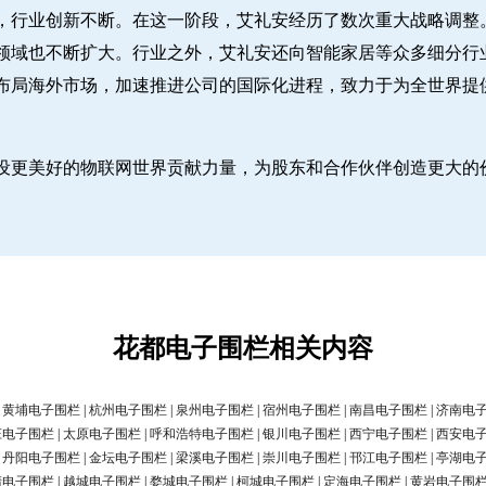
，行业创新不断。在这一阶段，艾礼安经历了数次重大战略调整
领域也不断扩大。行业之外，艾礼安还向智能家居等众多细分行
布局海外市场，加速推进公司的国际化进程，致力于为全世界提
设更美好的物联网世界贡献力量，为股东和合作伙伴创造更大的
花都电子围栏相关内容
|
黄埔电子围栏
|
杭州电子围栏
|
泉州电子围栏
|
宿州电子围栏
|
南昌电子围栏
|
济南电
庄电子围栏
|
太原电子围栏
|
呼和浩特电子围栏
|
银川电子围栏
|
西宁电子围栏
|
西安电
|
丹阳电子围栏
|
金坛电子围栏
|
梁溪电子围栏
|
崇川电子围栏
|
邗江电子围栏
|
亭湖电
清电子围栏
|
越城电子围栏
|
婺城电子围栏
|
柯城电子围栏
|
定海电子围栏
|
黄岩电子围