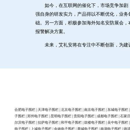
如今，在互联网的催化下，市场竞争加剧
强自身的研发实力，产品得以不断优化，业务
础。另一方面，积极参加海外知名安防展会，
报警解决方案。
未来，艾礼安将在专注中不断创新，为建
合肥电子围栏
|
天津电子围栏
|
北京电子围栏
|
南京电子围栏
|
东城电子围栏
子围栏
|
郑州电子围栏
|
昆明电子围栏
|
贵阳电子围栏
|
成都电子围栏
|
石家
尔滨电子围栏
|
拉萨电子围栏
|
和平电子围栏
|
鼓楼电子围栏
|
吴中电子围栏
电子围栏
|
上城电子围栏
|
余姚电子围栏
|
鹿城电子围栏
|
南湖电子围栏
|
德