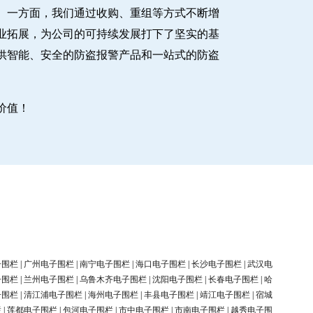
。一方面，我们通过收购、重组等方式不断增
业拓展，为公司的可持续发展打下了坚实的基
供智能、安全的防盗报警产品和一站式的防盗
价值！
子围栏
|
广州电子围栏
|
南宁电子围栏
|
海口电子围栏
|
长沙电子围栏
|
武汉电
子围栏
|
兰州电子围栏
|
乌鲁木齐电子围栏
|
沈阳电子围栏
|
长春电子围栏
|
哈
子围栏
|
清江浦电子围栏
|
海州电子围栏
|
丰县电子围栏
|
靖江电子围栏
|
宿城
栏
|
莲都电子围栏
|
包河电子围栏
|
市中电子围栏
|
市南电子围栏
|
越秀电子围